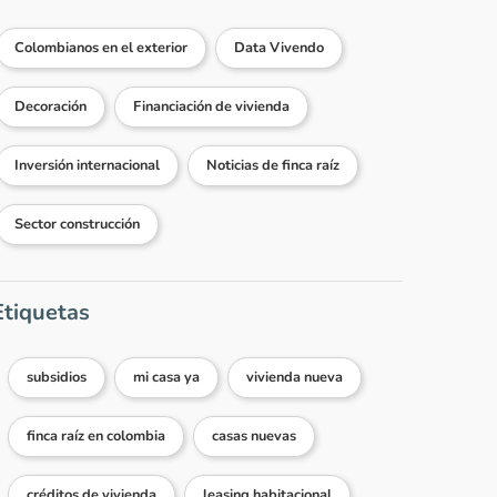
Colombianos en el exterior
Data Vivendo
Decoración
Financiación de vivienda
Inversión internacional
Noticias de finca raíz
Sector construcción
Etiquetas
subsidios
mi casa ya
vivienda nueva
finca raíz en colombia
casas nuevas
créditos de vivienda
leasing habitacional