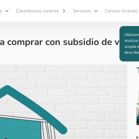
s
Colombianos exterior
Servicios
Conoce Vivendo
Utilizam
ra comprar con subsidio de vivie
analizar
acepta e
describ