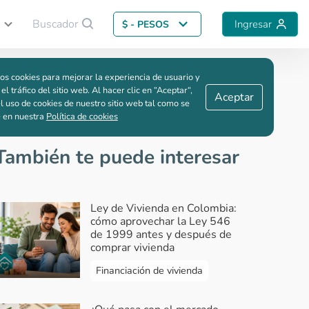
Buscador
Ingresar
$ - PESOS
Guardar comparación
os cookies para mejorar la experiencia de usuario y
nda
 el tráfico del sitio web. Al hacer clic en “Aceptar“,
Aceptar
l uso de cookies de nuestro sitio web tal como se
e en nuestra
Política de cookies
También te puede interesar
Ley de Vivienda en Colombia:
cómo aprovechar la Ley 546
de 1999 antes y después de
comprar vivienda
Financiación de vivienda