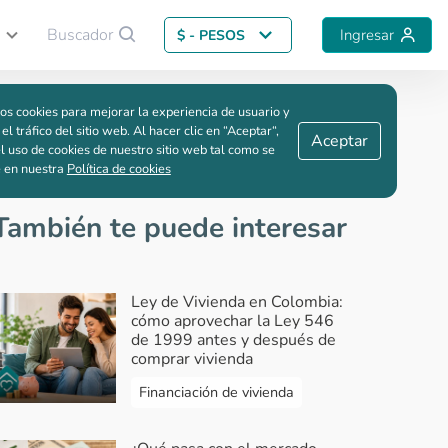
Buscador
Ingresar
$ - PESOS
Guardar comparación
os cookies para mejorar la experiencia de usuario y
bia
 el tráfico del sitio web. Al hacer clic en “Aceptar“,
Aceptar
l uso de cookies de nuestro sitio web tal como se
e en nuestra
Política de cookies
También te puede interesar
Ley de Vivienda en Colombia:
cómo aprovechar la Ley 546
de 1999 antes y después de
comprar vivienda
Financiación de vivienda