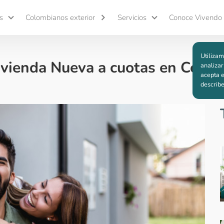
s
Colombianos exterior
Servicios
Conoce Vivendo
Utilizam
vienda Nueva a cuotas en Colom
analizar
acepta e
describ