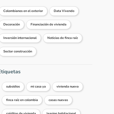
Colombianos en el exterior
Data Vivendo
Decoración
Financiación de vivienda
Inversión internacional
Noticias de finca raíz
Sector construcción
Etiquetas
subsidios
mi casa ya
vivienda nueva
finca raíz en colombia
casas nuevas
créditos de vivienda
leasing habitacional