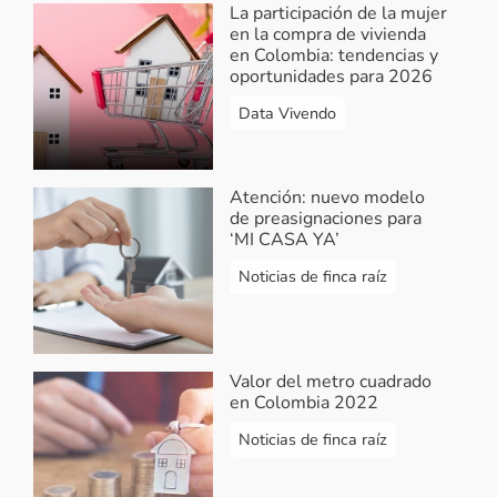
La participación de la mujer
ingresa a
https://bit.ly/3dGb2Vg
en la compra de vivienda
filtra según la ciudad de tu interés,
en Colombia: tendencias y
selecciona el que más se ajuste a
oportunidades para 2026
tus preferencias y envía tus datos a
Data Vivendo
través del formulario de contacto
para recibir asesoría directamente
de la constructora. ¡Feliz día!
Atención: nuevo modelo
de preasignaciones para
Responder...
‘MI CASA YA’
Noticias de finca raíz
Braillan Alvarado
-
Ya te ho un crédito
aprobado pero no e podido conseguir
viviendo con mi presupuesto
Valor del metro cuadrado
2022-08-10 13:31:15
en Colombia 2022
Ya te ho un crédito aprobado pero no e
Noticias de finca raíz
podido conseguir viviendo con mi