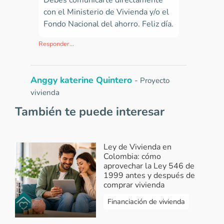
Debes comunicarte directamente
con el Ministerio de Vivienda y/o el
Fondo Nacional del ahorro. Feliz día.
Responder...
Anggy katerine Quintero
-
Proyecto
vivienda
2022-09-03 12:38:01
También te puede interesar
Proyecto de viviendas
Responder...
Ley de Vivienda en
Colombia: cómo
Vivendo
-
Respuesta Angyy Quintero
aprovechar la Ley 546 de
1999 antes y después de
2022-09-05 07:40:05
comprar vivienda
¡Hola Angyy! En Vivendo.co te
Financiación de vivienda
facilitamos la búsqueda de los
proyectos según tus necesidades,