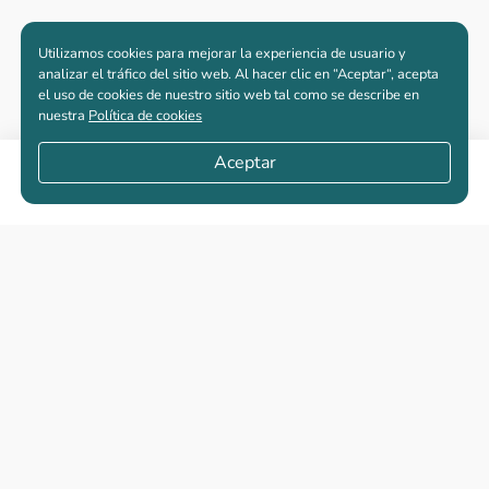
Utilizamos cookies para mejorar la experiencia de usuario y
analizar el tráfico del sitio web. Al hacer clic en “Aceptar“, acepta
el uso de cookies de nuestro sitio web tal como se describe en
nuestra
Política de cookies
Aceptar
Compartir
Apartamentos nuevos
Casas nuevas en venta
Vivienda de interés social
Los más buscados
El abc de la vivienda nueva