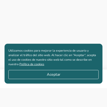
Utilizamos cookies para mejorar la experiencia de usuario y
analizar el tráfico del sitio web. Al hacer clic en “Aceptar“, acepta
el uso de cookies de nuestro sitio web tal como se describe en
nuestra
Política de cookies
Aceptar
Compartir
Apartamentos nuevos
Casas nuevas en venta