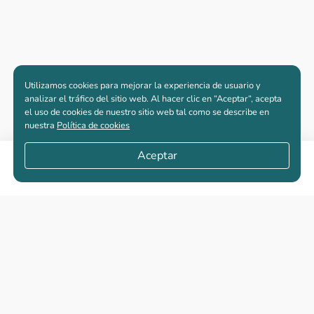
Utilizamos cookies para mejorar la experiencia de usuario y
analizar el tráfico del sitio web. Al hacer clic en “Aceptar“, acepta
el uso de cookies de nuestro sitio web tal como se describe en
nuestra
Política de cookies
Aceptar
Compartir
Apartamentos nuevos
Casas nuevas en venta
Vivienda de interés social
Los más buscados