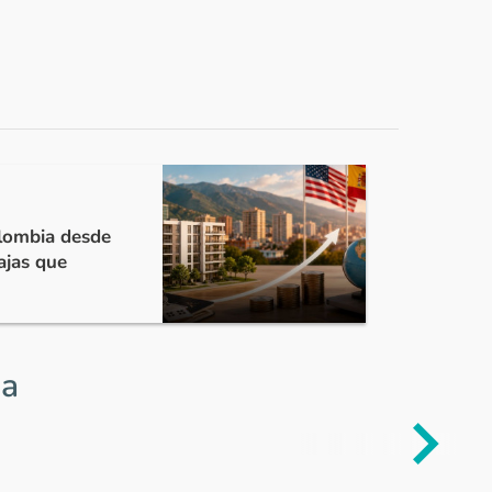
olombia desde
ajas que
ia