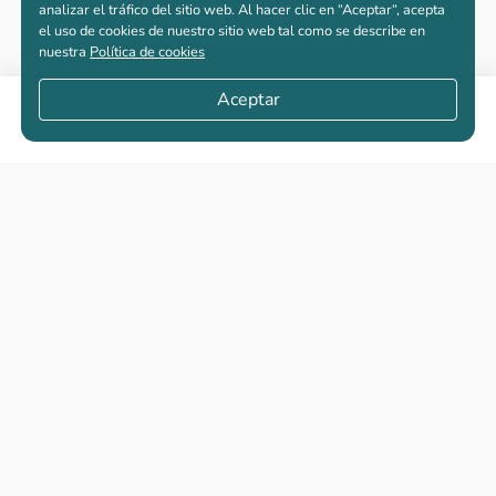
analizar el tráfico del sitio web. Al hacer clic en “Aceptar“, acepta
el uso de cookies de nuestro sitio web tal como se describe en
nuestra
Política de cookies
Aceptar
Compartir
Apartamentos nuevos
Casas nuevas en venta
Vivienda de interés social
Los más buscados
El abc de la vivienda nueva