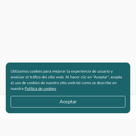
Utilizamos cookies para mejorar la experiencia de usuario y
analizar el tráfico del sitio web. Al hacer clic en “Aceptar“, acepta
el uso de cookies de nuestro sitio web tal como se describe en
nuestra
Política de cookies
Aceptar
Compartir
Apartamentos nuevos
Casas nuevas en venta