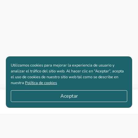
Utilizamos cookies para mejorar la experiencia de usuario y
analizar el tráfico del sitio web. Al hacer clic en “Aceptar“, acepta
el uso de cookies de nuestro sitio web tal como se describe en
nuestra
Política de cookies
Aceptar
Compartir
Apartamentos nuevos
Casas nuevas en venta