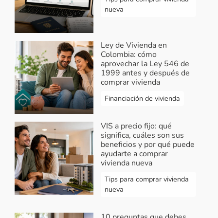
nueva
Responder...
Vivendo
-
Respuesta Edelmira Vanegas
Ley de Vivienda en
2023-02-16 08:12:24
Colombia: cómo
aprovechar la Ley 546 de
Hola Edelmira. Ingresa al siguiente
1999 antes y después de
link para conocer los proyectos de
comprar vivienda
vivienda nueva en Santa Marta
Financiación de vivienda
https://bit.ly/3KeADbw
elige el
proyecto que más se ajuste a tu
presupuesto y registra tus datos en
VIS a precio fijo: qué
el formulario para ser contactado
significa, cuáles son sus
beneficios y por qué puede
por un asesor directamente de la
ayudarte a comprar
constructora. Por último, te
vivienda nueva
recomendamos no dejar tus datos
Tips para comprar vivienda
personales en los comentarios, ya
nueva
que son públicos y pueden ser
usados por personas
inescrupulosas. ¡Feliz día!
10 preguntas que debes