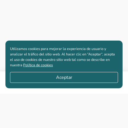
Utilizamos cookies para mejorar la experiencia de usuario y
analizar el tráfico del sitio web. Al hacer clic en “Aceptar“, acepta
el uso de cookies de nuestro sitio web tal como se describe en
nuestra
Política de cookies
Aceptar
Compartir
Apartamentos nuevos
Casas nuevas en venta
Vivienda de interés social