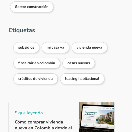
https://bit.ly/2LnSoWe
esperamos
Sector construcción
ayudarte pronto. Te invitamos a
conocer otras alternativas en la
Región Caribe ingresando aquí
Etiquetas
https://bit.ly/3GSappV
¡Feliz día!
Responder...
subsidios
mi casa ya
vivienda nueva
finca raíz en colombia
casas nuevas
Ver más comentarios
créditos de vivienda
leasing habitacional
Sigue leyendo
Cómo comprar vivienda
nueva en Colombia desde el