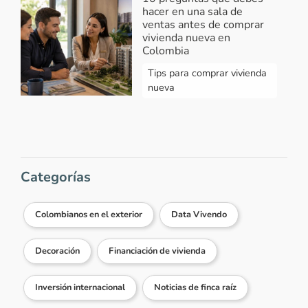
hacer en una sala de
ventas antes de comprar
Responder...
vivienda nueva en
Colombia
Tips para comprar vivienda
Briyit González Loaiza
-
Invertir
nueva
2022-09-15 04:54:45
Estoy buscando un apartamento para
inversión, que el precio este ente
$150.000.000 a $170.000.000
Categorías
Responder...
Vivendo
-
Respuesta Briyit González
Colombianos en el exterior
Data Vivendo
2022-09-15 08:00:02
Hola Briyit, actualmente tenemos
Decoración
Financiación de vivienda
información de apartamentos en
Santa Marta desde $201.337.500
Inversión internacional
Noticias de finca raíz
millones de pesos