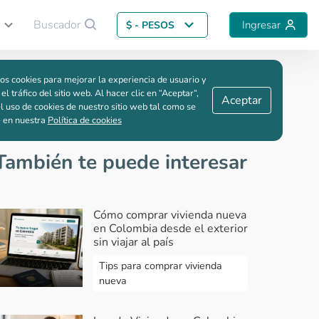
Buscador
Ingresar
$ - PESOS
Guardar comparación
os cookies para mejorar la experiencia de usuario y
ble
 el tráfico del sitio web. Al hacer clic en “Aceptar“,
Aceptar
l uso de cookies de nuestro sitio web tal como se
e en nuestra
Política de cookies
También te puede interesar
Cómo comprar vivienda nueva
en Colombia desde el exterior
sin viajar al país
Tips para comprar vivienda
nueva