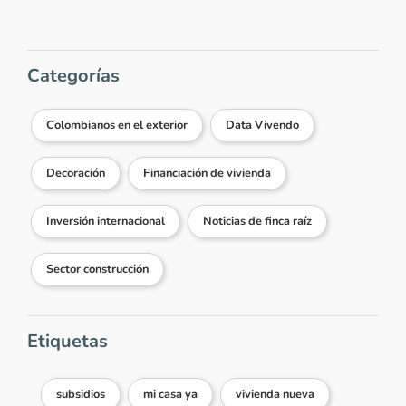
Gracias
Responder...
Categorías
Vivendo.co
-
Respuesta Isabel Silva
2021-03-23 10:18:01
Colombianos en el exterior
Data Vivendo
¡Hola Isabel! Los bancos prestan un
70% del valor del inmueble como
Decoración
Financiación de vivienda
crédito hipotecario. Te invitamos a
consultar directamente con la
entidad financiera de tu preferencia.
Inversión internacional
Noticias de finca raíz
¡Feliz día!
Sector construcción
Responder...
Etiquetas
Ver más comentarios
subsidios
mi casa ya
vivienda nueva