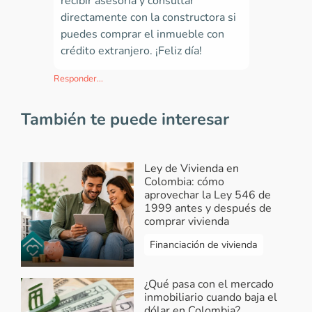
recibir asesoría y consultar
directamente con la constructora si
puedes comprar el inmueble con
crédito extranjero. ¡Feliz día!
Responder...
También te puede interesar
LEIDY BIVIANA GARCIA
-
Vivienda
2021-04-06 19:31:09
Ley de Vivienda en
Jdjdkbamsnak
Colombia: cómo
aprovechar la Ley 546 de
1999 antes y después de
Responder...
comprar vivienda
Vivendo.co
-
Respuesta Leidy Biviana
Financiación de vivienda
Garcia
2021-04-07 08:24:37
¿Qué pasa con el mercado
inmobiliario cuando baja el
¡Hola Leidy! En Vivendo.co te
dólar en Colombia?