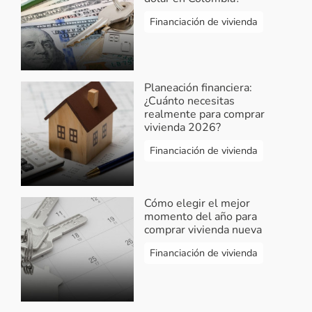
facilitamos la búsqueda de los
proyectos según tus necesidades,
Financiación de vivienda
ingresa a
https://bit.ly/3dGb2Vg
utiliza los filtros para una búsqueda
detallada, selecciona el que más te
guste, envía tus datos a través del
Planeación financiera:
¿Cuánto necesitas
formulario de contacto para recibir
realmente para comprar
asesoría y programar tu cita virtual.
vivienda 2026?
¡Feliz día!
Financiación de vivienda
Responder...
Cómo elegir el mejor
Isabel Silva
-
Credito
momento del año para
comprar vivienda nueva
2021-03-21 20:32:34
Financiación de vivienda
Buenas noches quisiera saber hasta
cuanta cantidad se puede solicitar para
un credito hipotecario, vivienda