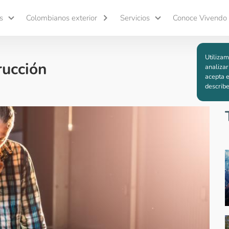
s
Colombianos exterior
Servicios
Conoce Vivendo
Utilizam
rucción
analizar
acepta e
describ