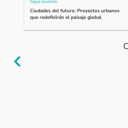
Sigue leyendo
Ciudades del futuro: Proyectos urbanos
que redefinirán el paisaje global
C
Item
1
of
0