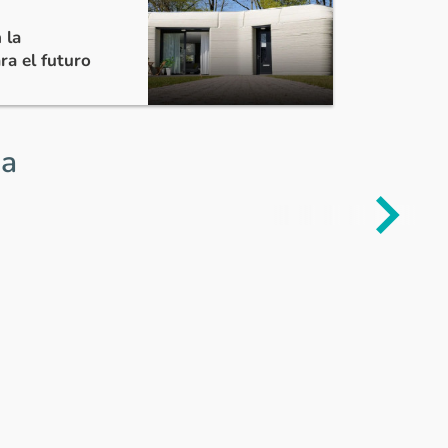
 la
ara el futuro
ia