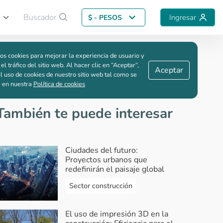
Buscador
Ingresar
$ - PESOS
Guardar comparación
os cookies para mejorar la experiencia de usuario y
 el tráfico del sitio web. Al hacer clic en “Aceptar“,
Aceptar
l uso de cookies de nuestro sitio web tal como se
e en nuestra
Política de cookies
También te puede interesar
Ciudades del futuro:
Proyectos urbanos que
redefinirán el paisaje global
Sector construcción
El uso de impresión 3D en la