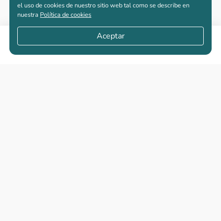
el uso de cookies de nuestro sitio web tal como se describe en
nuestra
Política de cookies
Aceptar
Compartir
Apartamentos nuevos
Casas nuevas en venta
Vivienda de interés social
Los más buscados
El abc de la vivienda nueva