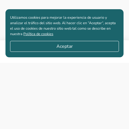
Utilizamos cookies para mejorar la experiencia de usuario y
analizar el tráfico del sitio web. Al hacer clic en “Aceptar“, acepta
el uso de cookies de nuestro sitio web tal como se describe en
nuestra
Política de cookies
Aceptar
Compartir
Apartamentos nuevos
Casas nuevas en venta
Vivienda de interés social
Los más buscados