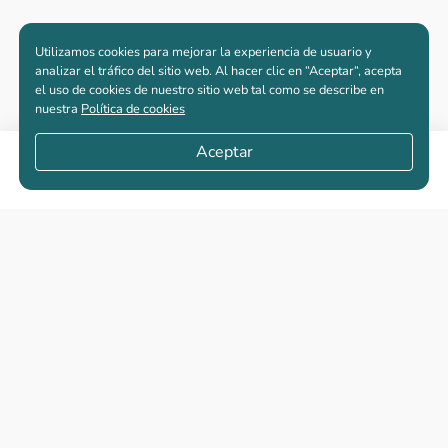
Utilizamos cookies para mejorar la experiencia de usuario y
analizar el tráfico del sitio web. Al hacer clic en “Aceptar“, acepta
el uso de cookies de nuestro sitio web tal como se describe en
nuestra
Política de cookies
Aceptar
Compartir
Apartamentos nuevos
Casas nuevas en venta
Vivienda de interés social
Los más buscados
El abc de la vivienda nueva