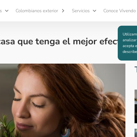
s
Colombianos exterior
Servicios
Conoce Vivendo
Utilizam
asa que tenga el mejor efecto
analizar
acepta e
describ