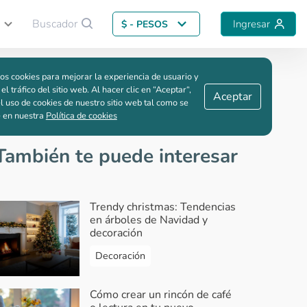
Buscador
Ingresar
$ - PESOS
Guardar comparación
os cookies para mejorar la experiencia de usuario y
 el tráfico del sitio web. Al hacer clic en “Aceptar“,
Aceptar
l uso de cookies de nuestro sitio web tal como se
e en nuestra
Política de cookies
También te puede interesar
Trendy christmas: Tendencias
en árboles de Navidad y
decoración
Decoración
Cómo crear un rincón de café