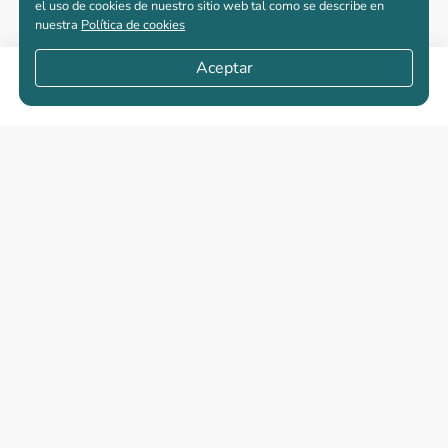
el uso de cookies de nuestro sitio web tal como se describe en
nuestra
Política de cookies
Aceptar
Compartir
Apartamentos nuevos
Casas nuevas en venta
Vivienda de interés social
Los más buscados
El abc de la vivienda nueva